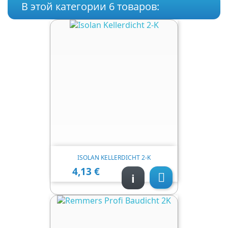
В этой категории 6 товаров:
ISOLAN KELLERDICHT 2-K
4,13 €
Цена
i
