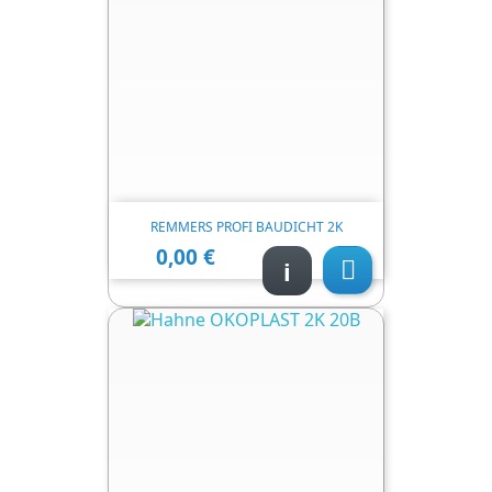
REMMERS PROFI BAUDICHT 2K
0,00 €
Цена
i
