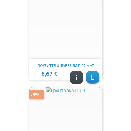
ПОКРИТТЯ UNIVERSUM П 02 МАТ
6,67 €
Ціна
i

-5%