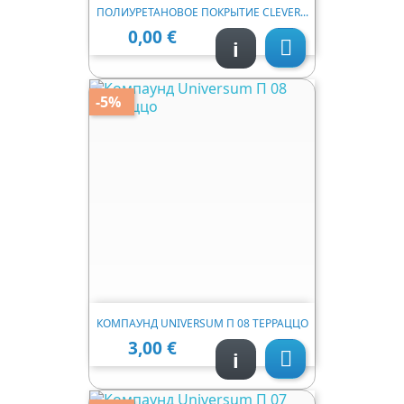
ПОЛИУРЕТАНОВОЕ ПОКРЫТИЕ CLEVER...
0,00 €
Ціна
i

-5%
КОМПАУНД UNIVERSUM П 08 ТЕРРАЦЦО
3,00 €
Ціна
i
