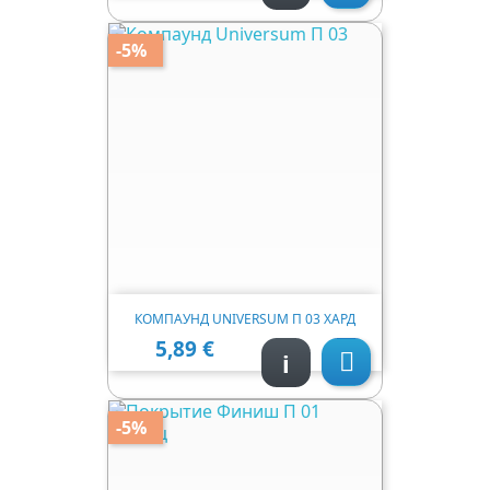
-5%
КОМПАУНД UNIVERSUM П 03 ХАРД
5,89 €
Ціна
i

-5%