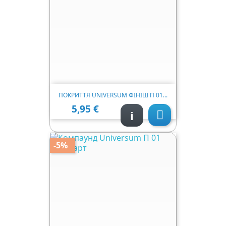
ПОКРИТТЯ UNIVERSUM ФІНІШ П 01...
5,95 €
Ціна
i

-5%