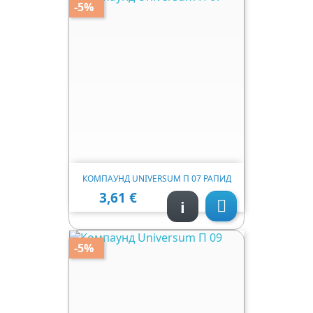
-5%
КОМПАУНД UNIVERSUM П 07 РАПИД
3,61 €
Ціна
i

-5%