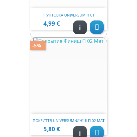
ГРУНТОВКА UNIVERSUM П 01
4,99 €
Ціна
i

-5%
ПОКРИТТЯ UNIVERSUM ФІНІШ П 02 МАТ
5,80 €
Ціна
i
