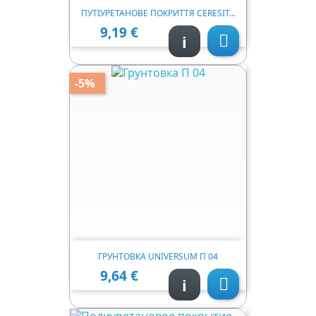
ПУТІУРЕТАНОВЕ ПОКРИТТЯ CERESIT...
9,19 €
Ціна
i

-5%
ГРУНТОВКА UNIVERSUM П 04
9,64 €
Ціна
i
