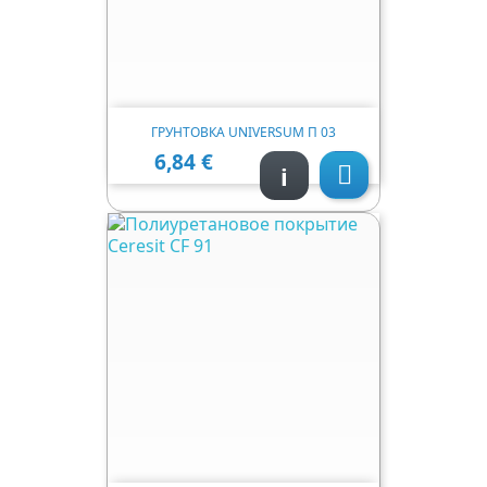
ГРУНТОВКА UNIVERSUM П 03
6,84 €
Ціна
i
