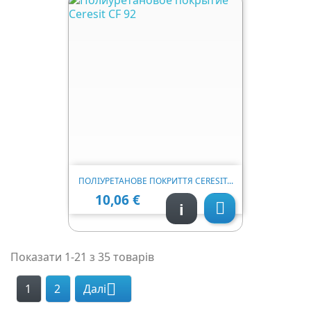
ПОЛІУРЕТАНОВЕ ПОКРИТТЯ CERESIT...
10,06 €
Ціна
i

Показати 1-21 з 35 товарів

1
2
Далі