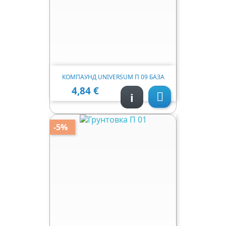
КОМПАУНД UNIVERSUM П 09 БАЗА
4,84 €
Ціна
i

-5%