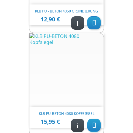
KLB PU - BETON 4050 GRUNDIERUNG
12,90 €
Ціна
i

KLB PU-BETON 4080 KOPFSIEGEL
15,95 €
Ціна
i
