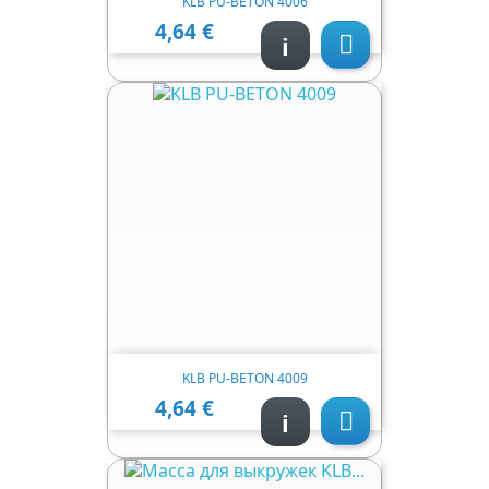
KLB PU-BETON 4006
4,64 €
Ціна
i

KLB PU-BETON 4009
4,64 €
Ціна
i
