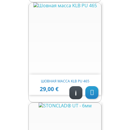
ШОВНАЯ МАССА KLB PU 465
29,00 €
Ціна
i
