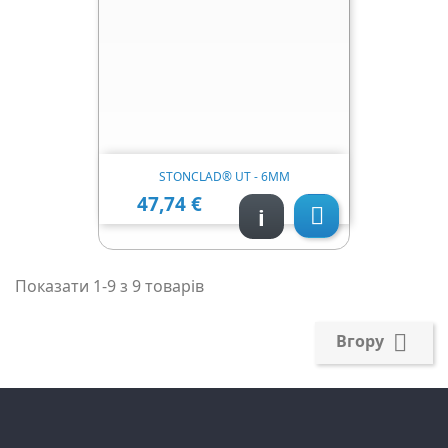
STONCLAD® UT - 6ММ
47,74 €
Ціна
i

Показати 1-9 з 9 товарів

Вгору