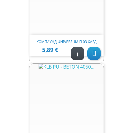
КОМПАУНД UNIVERSUM П 03 ХАРД
5,89 €
Ціна
i
