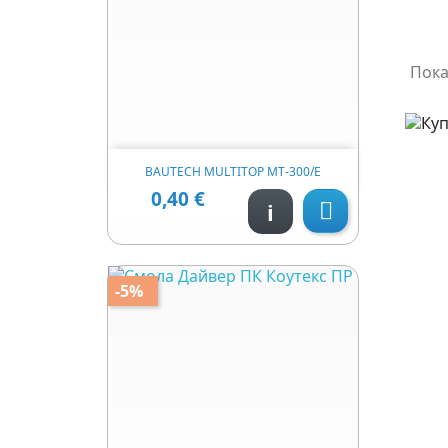
Пока

Швидкий перегляд
BAUTECH MULTITOP MT-300/Е
0,40 €
Ціна
i

-5%