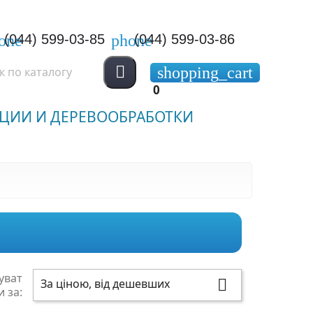
one
phone
(044) 599-03-85
(044) 599-03-86

shopping_cart
0
ЦИИ И ДЕРЕВООБРАБОТКИ
уват
За ціною, від дешевших

и за: