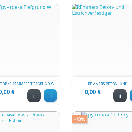


Швидкий перегляд
Швидкий перегл
НТОВКА REMMERS TIEFGRUND W
REMMERS BETON- UND...
0,00 €
0,00 €
Ціна
Ціна
i
i

-10%