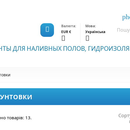
ph
Валюта:
Мова:

EUR €
Українська


НТЫ ДЛЯ НАЛИВНЫХ ПОЛОВ, ГИДРОИЗОЛЯ
товки
РУНТОВКИ
Сорт
но товарів: 13.