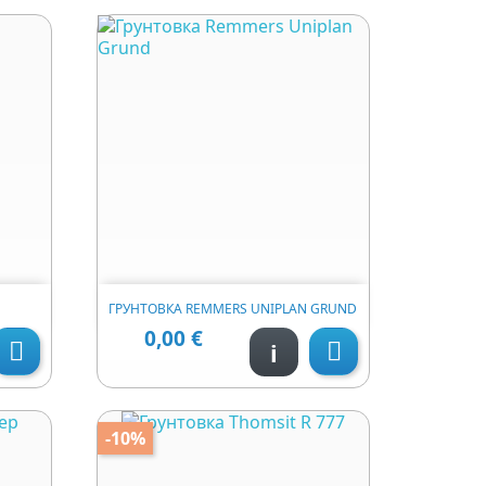

яд
Швидкий перегляд
ГРУНТОВКА REMMERS UNIPLAN GRUND
0,00 €
Ціна
i


-10%