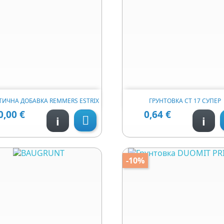


Швидкий перегляд
Швидкий перегл
ТИЧНА ДОБАВКА REMMERS ESTRIX
ГРУНТОВКА СТ 17 СУПЕР
0,00 €
0,64 €
Ціна
Ціна
i
i

-10%