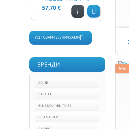
57,70 €
Ціна
i


УСІ ТОВАРИ ЗІ ЗНИЖКАМИ
БРЕНДИ
-5%
ADLER
BAUTECH
BLUE DOLPHIN TAPES
BUD MASTER
CAPAROL