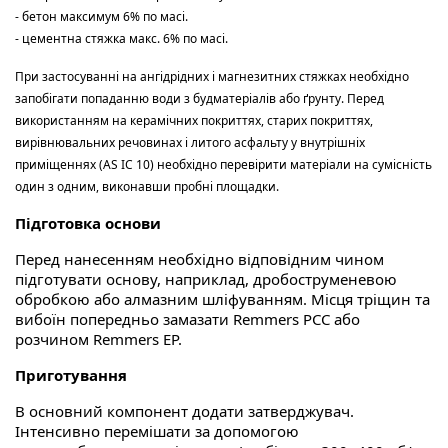
-
бетон максимум 6% по масі.
- цементна стяжка макс. 6% по масі.
При застосуванні на ангідрідних і магнезитних стяжках необхідно
запобігати попаданню води з будматеріалів або ґрунту. Перед
використанням на керамічних покриттях, старих покриттях,
вирівнювальних речовинах і литого асфальту у внутрішніх
приміщеннях (AS IC 10) необхідно перевірити матеріали на сумісність
один з одним, виконавши пробні площадки.
Підготовка основи
Перед нанесенням необхідно відповідним чином
підготувати основу, наприклад, дробоструменевою
обробкою або алмазним шліфуванням. Місця тріщин та
вибоїн попередньо замазати Remmers PCC або
розчином Remmers EP.
Приготування
В основний компонент додати затверджувач.
Інтенсивно перемішати за допомогою