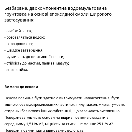
Безбарвна, двокомпонентна водоемульгована
грунтовка на основі епоксидної смоли широкого
застосування:
- слабкий запах;
- розбавляється водою;
- паропроникна;
- швидке затвердіння;
- чутливість до негативної вологи;
- стійкість до мастил, палива, мазуту;
- зносостійка.
Вимоги до основи
Основа повинна бути здатною витримувати навантаження, бути
міцною, без відокремлюваних частинок, пилу, масел, жирів, гумових
стирань і без всяких інших субстанцій, що заважають зчепленню.
Поверхнева міцність основи на відрив повинна складати в
середньому 1,5 Н/мм2, міцність на стиск - не менше 25 Н/мм2.
Поверхні повинні мати рівноважну вологість: