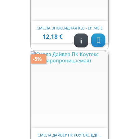
СМОЛА ЭПОКСИДНАЯ KLB - EP 740 Е
12,18 €
Ціна
i

-5%
СМОЛА ДАЙВЕР ПК КОУТЕКС ВДП...