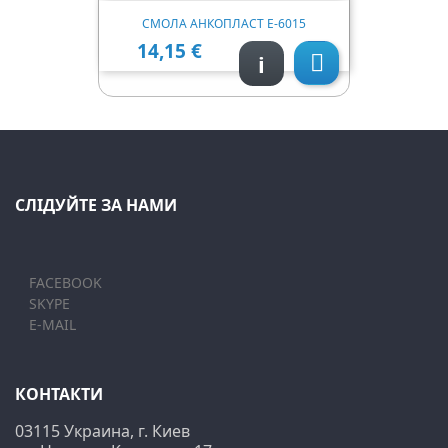
СМОЛА АНКОПЛАСТ Е-6015
14,15 €
Ціна
i

СЛІДУЙТЕ ЗА НАМИ
FACEBOOK
SKYPE
E-MAIL
КОНТАКТИ
03115 Украина, г. Киев