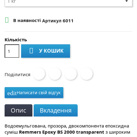

В наявності
6011
Артикул
Кількість

У КОШИК
Поділитися
Написати свій відгук
edit
Опис
Вкладення
Водоемульгована, прозора, двокомпонента епоксидна
суміш
Remmers Epoxy BS 2000 transparent
з широким