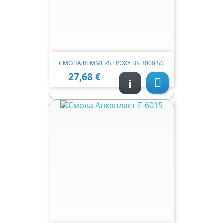
СМОЛА REMMERS EPOXY BS 3000 SG
27,68 €
Ціна
i
