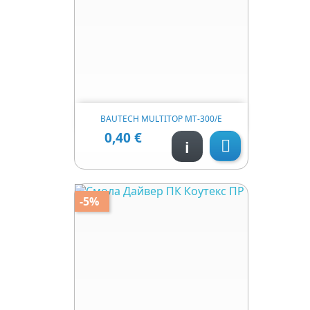

Швидкий перегляд
BAUTECH MULTITOP MT-300/Е
0,40 €
Ціна
i

-5%