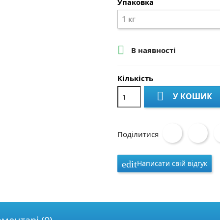
Упаковка

В наявності
Кількість

У КОШИК
Поділитися
Написати свій відгук
edit