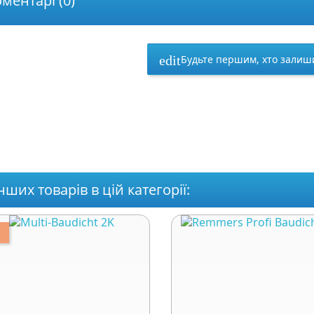
ментарі (0)
Будьте першим, хто залиши
edit
інших товарів в цій категорії: