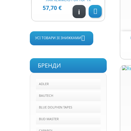
57,70 €
Ціна
i


УСІ ТОВАРИ ЗІ ЗНИЖКАМИ
БРЕНДИ
ADLER
BAUTECH
BLUE DOLPHIN TAPES
BUD MASTER
CAPAROL