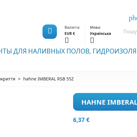
ph
Валюта:
Мова:

EUR €
Українська


НТЫ ДЛЯ НАЛИВНЫХ ПОЛОВ, ГИДРОИЗОЛЯ
окриття
hahne IMBERAL RSB 55Z
HAHNE IMBERAL
6,37 €