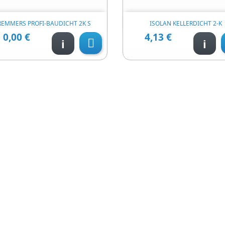


Швидкий перегляд
Швидкий перегл
REMMERS PROFI-BAUDICHT 2K S
ISOLAN KELLERDICHT 2-K
0,00 €
4,13 €
Ціна
Ціна
i
i
