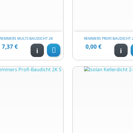


Швидкий перегляд
Швидкий перегл
REMMERS MULTI-BAUDICHT 2K
REMMERS PROFI BAUDICHT 
7,37 €
0,00 €
Ціна
Ціна
i
i
