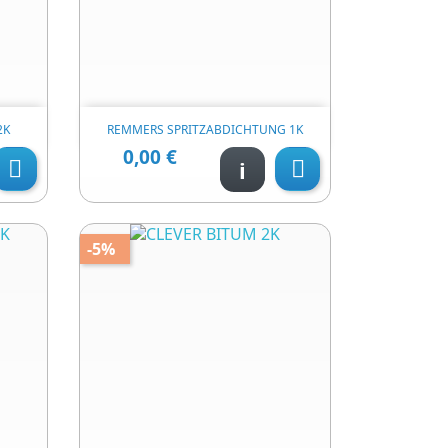

яд
Швидкий перегляд
2K
REMMERS SPRITZABDICHTUNG 1K
0,00 €
Ціна
i


-5%