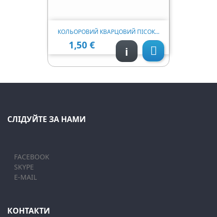
КОЛЬОРОВИЙ КВАРЦОВИЙ ПІСОК...
1,50 €
Ціна
i

СЛІДУЙТЕ ЗА НАМИ
FACEBOOK
SKYPE
E-MAIL
КОНТАКТИ