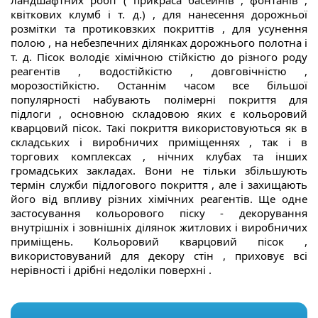
ландшафтних робіт ( прикраса басейнів , фонтанів ,
квіткових клумб і т. д.) , для нанесення дорожньої
розмітки та протиковзких покриттів , для усунення
полою , на небезпечних ділянках дорожнього полотна і
т. д. Пісок володіє хімічною стійкістю до різного роду
реагентів , водостійкістю , довговічністю ,
морозостійкістю. Останнім часом все більшої
популярності набувають полімерні покриття для
підлоги , основною складовою яких є кольоровий
кварцовий пісок. Такі покриття використовуються як в
складських і виробничих приміщеннях , так і в
торгових комплексах , нічних клубах та інших
громадських закладах. Вони не тільки збільшують
термін служби підлогового покриття , але і захищають
його від впливу різних хімічних реагентів. Ще одне
застосування кольорового піску - декорування
внутрішніх і зовнішніх ділянок житлових і виробничих
приміщень. Кольоровий кварцовий пісок ,
використовуваний для декору стін , приховує всі
нерівності і дрібні недоліки поверхні .