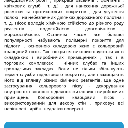
ландшафтних робіт ( прикраса басейнів , фонтанів ,
квіткових клумб і т. д.) , для нанесення дорожньої
розмітки та протиковзких покриттів , для усунення
полою , на небезпечних ділянках дорожнього полотна і
т. д. Пісок володіє хімічною стійкістю до різного роду
реагентів , водостійкістю , довговічністю ,
морозостійкістю. Останнім часом все більшої
популярності набувають полімерні покриття для
підлоги , основною складовою яких є кольоровий
кварцовий пісок. Такі покриття використовуються як в
складських і виробничих приміщеннях , так і в
торгових комплексах , нічних клубах та інших
громадських закладах. Вони не тільки збільшують
термін служби підлогового покриття , але і захищають
його від впливу різних хімічних реагентів. Ще одне
застосування кольорового піску - декорування
внутрішніх і зовнішніх ділянок житлових і виробничих
приміщень. Кольоровий кварцовий пісок ,
використовуваний для декору стін , приховує всі
нерівності і дрібні недоліки поверхні .