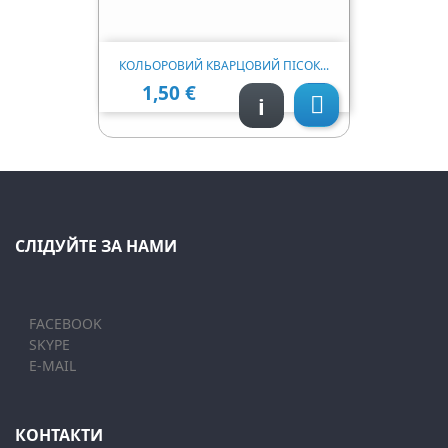
КОЛЬОРОВИЙ КВАРЦОВИЙ ПІСОК...
1,50 €
Ціна
i

СЛІДУЙТЕ ЗА НАМИ
FACEBOOK
SKYPE
E-MAIL
КОНТАКТИ